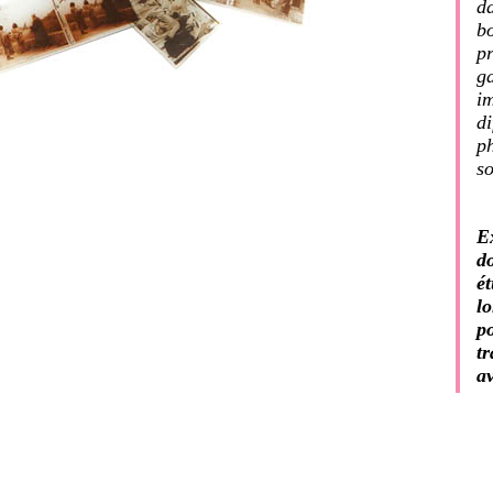
da
bo
pr
ga
im
di
ph
s
E
d
ét
l
po
tr
a