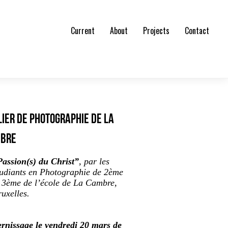
Current
About
Projects
Contact
lier de photographie de La
bre
Passion(s) du Christ”
, par les
tudiants en Photographie de 2ème
t 3ème de l’école de La Cambre,
uxelles.
ernissage le vendredi 20 mars de