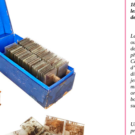
18
l
d
L
ou
de
p
C
d’
di
j
m
or
bo
su
U
p