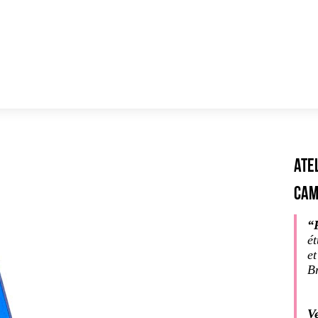
Ate
Cam
“
é
e
Br
V