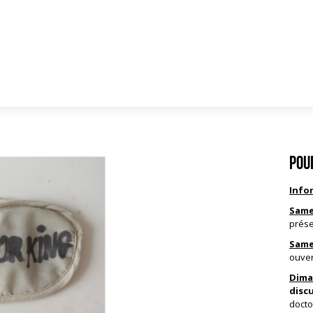
Pour
Info
Samed
prése
Samed
ouve
Dima
discu
docto