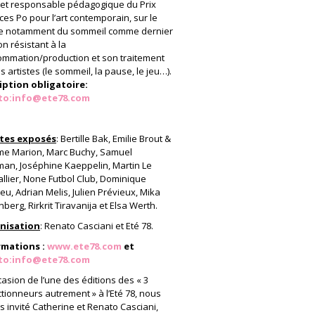
 et responsable pédagogique du Prix
ces Po pour l’art contemporain, sur le
e notamment du sommeil comme dernier
on résistant à la
mmation/production et son traitement
es artistes (le sommeil, la pause, le jeu…).
iption obligatoire:
to:info@ete78.com
stes exposés
: Bertille Bak, Emilie Brout &
e Marion, Marc Buchy, Samuel
an, Joséphine Kaeppelin, Martin Le
llier, None Futbol Club, Dominique
eu, Adrian Melis, Julien Prévieux, Mika
nberg, Rirkrit Tiravanija et Elsa Werth.
nisation
: Renato Casciani et Eté 78.
rmations :
www.ete78.com
et
to:info@ete78.com
ccasion de l’une des éditions des « 3
ctionneurs autrement » à l’Eté 78, nous
s invité Catherine et Renato Casciani,