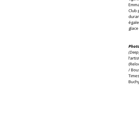
Emma 
Club 
duran
égale
glace
Photo
(Deep)
l’arti
(Relo
/ Bou
Times
Buchy