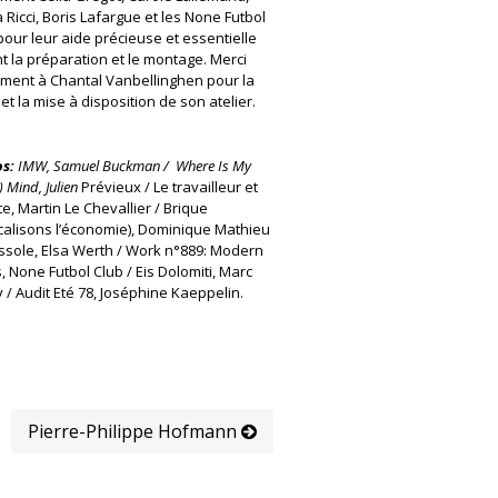
Ricci, Boris Lafargue et les None Futbol
pour leur aide précieuse et essentielle
t la préparation et le montage. Merci
ment à Chantal Vanbellinghen pour la
 et la mise à disposition de son atelier.
s:
IMW, Samuel Buckman / Where Is My
 Mind, Julien
Prévieux / Le travailleur et
ste, Martin Le Chevallier / Brique
calisons l’économie), Dominique Mathieu
ssole, Elsa Werth / Work n°889: Modern
, None Futbol Club / Eis Dolomiti, Marc
 / Audit Eté 78, Joséphine Kaeppelin.
Pierre-Philippe Hofmann