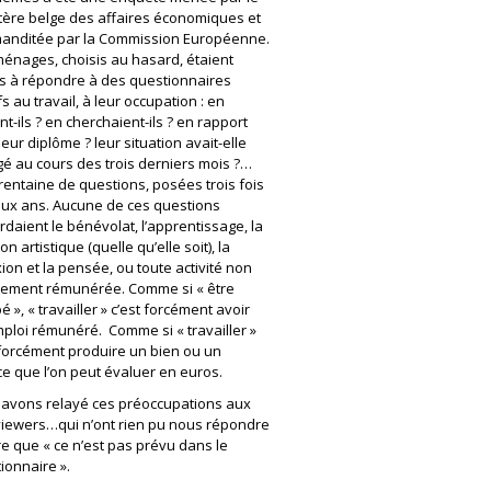
tère belge des affaires économiques et
anditée par la Commission Européenne.
énages, choisis au hasard, étaient
és à répondre à des questionnaires
fs au travail, à leur occupation : en
nt-ils ? en cherchaient-ils ? en rapport
leur diplôme ? leur situation avait-elle
é au cours des trois derniers mois ?…
rentaine de questions, posées trois fois
ux ans. Aucune de ces questions
rdaient le bénévolat, l’apprentissage, la
on artistique (quelle qu’elle soit), la
xion et la pensée, ou toute activité non
tement rémunérée. Comme si « être
é », « travailler » c’est forcément avoir
ploi rémunéré. Comme si « travailler »
 forcément produire un bien ou un
ce que l’on peut évaluer en euros.
avons relayé ces préoccupations aux
viewers…qui n’ont rien pu nous répondre
re que « ce n’est pas prévu dans le
ionnaire ».