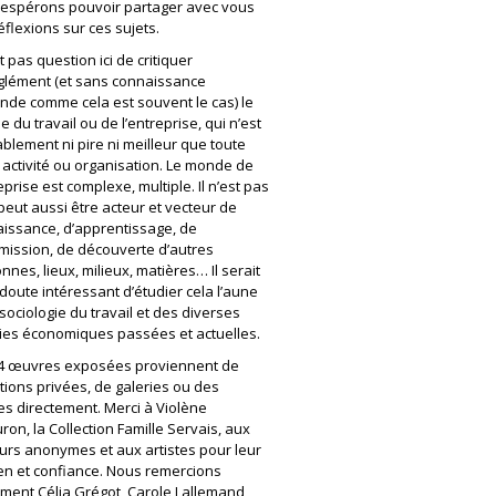
espérons pouvoir partager avec vous
éflexions sur ces sujets.
st pas question ici de critiquer
lément (et sans connaissance
nde comme cela est souvent le cas) le
 du travail ou de l’entreprise, qui n’est
blement ni pire ni meilleur que toute
 activité ou organisation. Le monde de
eprise est complexe, multiple. Il n’est pas
l peut aussi être acteur et vecteur de
issance, d’apprentissage, de
mission, de découverte d’autres
nnes, lieux, milieux, matières… Il serait
doute intéressant d’étudier cela l’aune
 sociologie du travail et des diverses
ies économiques passées et actuelles.
4 œuvres exposées proviennent de
ctions privées, de galeries ou des
tes directement. Merci à Violène
ron, la Collection Famille Servais, aux
urs anonymes et aux artistes pour leur
en et confiance. Nous remercions
ment Célia Grégot, Carole Lallemand,