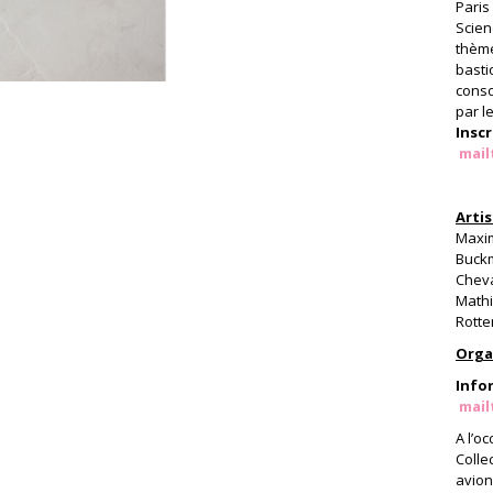
Paris
Scien
thèm
basti
conso
par l
Inscr
mail
Arti
Maxim
Buckm
Cheva
Mathi
Rotte
Orga
Info
mail
A l’o
Colle
avion