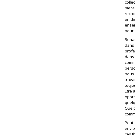
colle
pièce
recro
en di
ensem
pour 
Renat
dans 
profe
dans 
comme
perso
nous 
travai
toujou
Etre 
Appre
quelq
Que p
comme
Peut-
envie
ces t