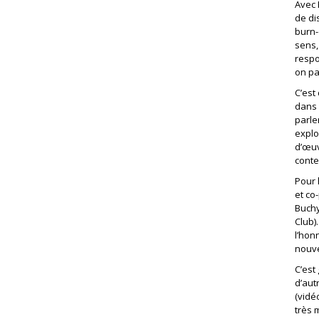
Avec 
de di
burn-
sens,
respo
on pa
C’est
dans 
parle
explo
d’œuv
conte
Pour 
et co
Buchy
Club)
l’hon
nouve
C’est
d’aut
(vidé
très 