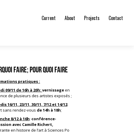
Current
About
Projects
Contact
quoi faire; Pour quoi faire
rmations pratiques :
i 09/11 de 16h à 20h:
vernissage
en
nce de plusieurs des artistes exposés ;
is 16/11, 23/11, 30/11, 7/12 et 14/12
:
rt sans rendez-vous
de 14h à 18h
;
nche 8/12 à 16h
:
conférence-
ssion avec Camille Richert,
rante en histoire de l’art à Sciences Po