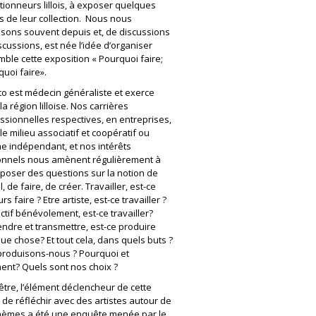
ctionneurs lillois, à exposer quelques
s de leur collection. Nous nous
isons souvent depuis et, de discussions
scussions, est née l’idée d’organiser
ble cette exposition « Pourquoi faire;
quoi faire».
o est médecin généraliste et exerce
la région lilloise. Nos carrières
ssionnelles respectives, en entreprises,
le milieu associatif et coopératif ou
 indépendant, et nos intérêts
nnels nous amènent régulièrement à
poser des questions sur la notion de
l, de faire, de créer. Travailler, est-ce
rs faire ? Etre artiste, est-ce travailler ?
actif bénévolement, est-ce travailler?
ndre et transmettre, est-ce produire
ue chose? Et tout cela, dans quels buts ?
roduisons-nous ? Pourquoi et
nt? Quels sont nos choix ?
être, l’élément déclencheur de cette
 de réfléchir avec des artistes autour de
hèmes a été une enquête menée par le