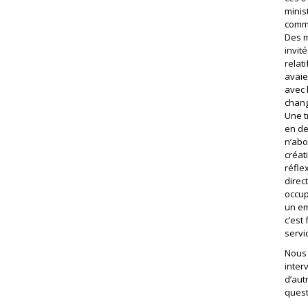
minis
comm
Des m
invit
relati
avaie
avec 
chang
Une t
en de
n’abo
créati
réfle
direc
occup
un em
c’est
servi
Nous 
inter
d’aut
quest