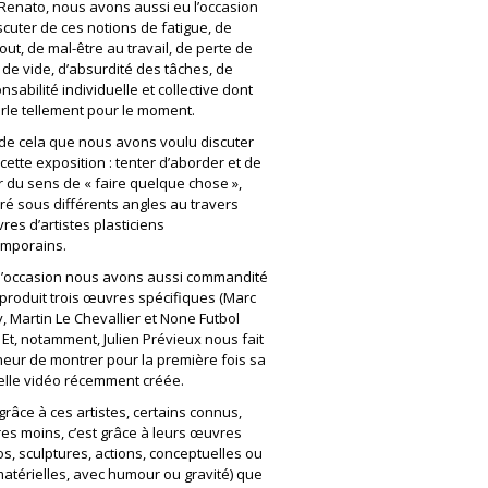
Renato, nous avons aussi eu l’occasion
scuter de ces notions de fatigue, de
out, de mal-être au travail, de perte de
 de vide, d’absurdité des tâches, de
nsabilité individuelle et collective dont
rle tellement pour le moment.
 de cela que nous avons voulu discuter
cette exposition : tenter d’aborder et de
r du sens de « faire quelque chose »,
ré sous différents angles au travers
res d’artistes plasticiens
mporains.
l’occasion nous avons aussi commandité
-produit trois œuvres spécifiques (Marc
, Martin Le Chevallier et None Futbol
. Et, notamment, Julien Prévieux nous fait
neur de montrer pour la première fois sa
lle vidéo récemment créée.
 grâce à ces artistes, certains connus,
res moins, c’est grâce à leurs œuvres
os, sculptures, actions, conceptuelles ou
matérielles, avec humour ou gravité) que