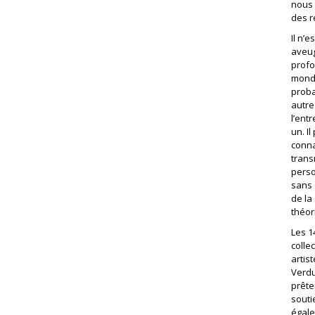
nous 
des r
Il n’e
aveug
profo
monde
proba
autre
l’entr
un. I
conna
trans
perso
sans 
de la
théor
Les 1
colle
artis
Verdu
prête
souti
égale