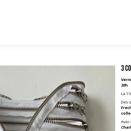
3 C
Vern
20h
La 11
Des o
Frec
colle
Avec 
Char