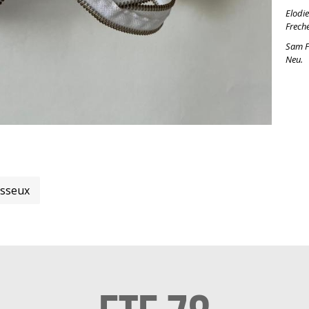
Elodie
Freché
Sam Fr
Neu.
asseux