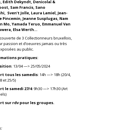
, Edith Dekyndt, Denicolaï &
oost, Sam Francis, Sano
hi, Sven’t Jolle, Laura Lamiel, Jean-
re Pincemin, Jeanne Susplugas, Nam
n Mo, Yamada Teruo, Emmanuel Van
uwera, Elsa Werth…
couverte de 3 Collectionneurs bruxellois,
ur passion et d’oeuvres jamais ou très
xposées au public.
rmations pratiques:
sition
: 13/04 —> 25/05/2024
rt tous les samedis
: 14h —> 18h (20/4,
8 et 25/5)
rt le samedi 27/4
: 9h30 —> 17h30 (Art
els)
rt sur rdv pour les groupes.
s: